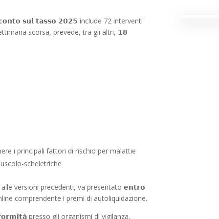
𝘀𝗰𝗼𝗻𝘁𝗼 𝘀𝘂𝗹 𝘁𝗮𝘀𝘀𝗼 𝟮𝟬𝟮𝟱 include 72 interventi
settimana scorsa, prevede, tra gli altri, 𝟭𝟴
e i principali fattori di rischio per malattie
uscolo-scheletriche
 rispetto alle versioni precedenti, va presentato 𝗲𝗻𝘁𝗿𝗼
DURC online comprendente i premi di autoliquidazione.
𝗻𝗳𝗼𝗿𝗺𝗶𝘁𝗮̀ presso gli organismi di vigilanza.