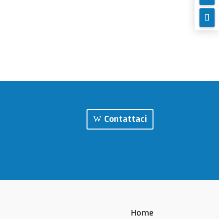

Contattaci
Home