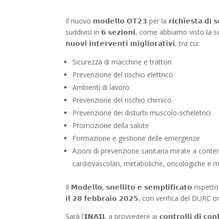
Il nuovo 𝗺𝗼𝗱𝗲𝗹𝗹𝗼 𝗢𝗧𝟮𝟯 per la 𝗿𝗶𝗰𝗵𝗶𝗲𝘀𝘁𝗮 𝗱𝗶 
suddivisi in 𝟲 𝘀𝗲𝘇𝗶𝗼𝗻𝗶, come abbiamo visto la 
𝗻𝘂𝗼𝘃𝗶 𝗶𝗻𝘁𝗲𝗿𝘃𝗲𝗻𝘁𝗶 𝗺𝗶𝗴𝗹𝗶𝗼𝗿𝗮𝘁𝗶𝘃𝗶, tra cui:
Sicurezza di macchine e trattori
Prevenzione del rischio elettrico
Ambienti di lavoro
Prevenzione del rischio chimico
Prevenzione dei disturbi muscolo-scheletrici
Promozione della salute
Formazione e gestione delle emergenze
Azioni di prevenzione sanitaria mirate a contener
cardiovascolari, metaboliche, oncologiche e m
Il 𝗠𝗼𝗱𝗲𝗹𝗹𝗼, 𝘀𝗻𝗲𝗹𝗹𝗶𝘁𝗼 𝗲 𝘀𝗲𝗺𝗽𝗹𝗶𝗳𝗶𝗰𝗮𝘁𝗼
𝗶𝗹 𝟮𝟴 𝗳𝗲𝗯𝗯𝗿𝗮𝗶𝗼 𝟮𝟬𝟮𝟱, con verifica del 
Sarà l’𝗜𝗡𝗔𝗜𝗟 a provvedere ai 𝗰𝗼𝗻𝘁𝗿𝗼𝗹𝗹𝗶 𝗱𝗶 𝗰