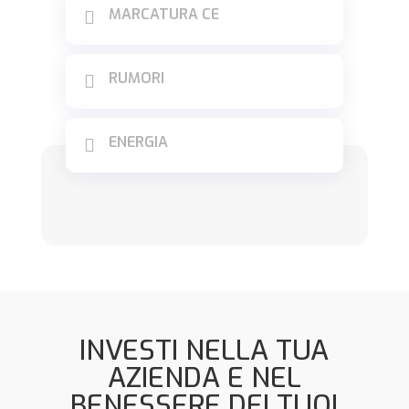
MARCATURA CE

RUMORI

ENERGIA

INVESTI NELLA TUA
AZIENDA E NEL
BENESSERE DEI TUOI