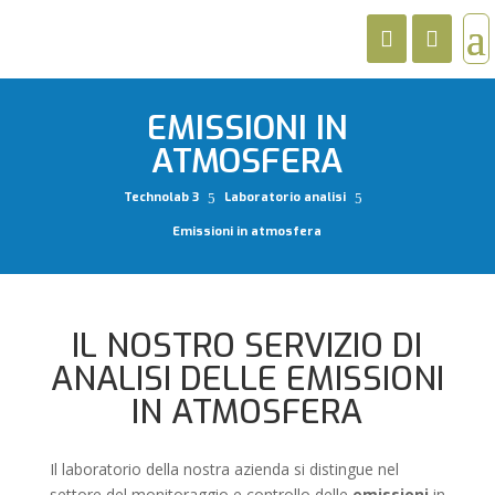
EMISSIONI IN
ATMOSFERA
Technolab 3
Laboratorio analisi
5
5
Emissioni in atmosfera
IL NOSTRO SERVIZIO DI
ANALISI DELLE EMISSIONI
IN ATMOSFERA
Il laboratorio della nostra azienda si distingue nel
settore del monitoraggio e controllo delle
emissioni
in