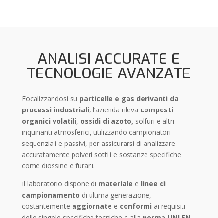
ANALISI ACCURATE E
TECNOLOGIE AVANZATE
Focalizzandosi su
particelle e gas derivanti da
processi industriali
, l’azienda rileva
composti
organici volatili
,
ossidi di azoto,
solfuri e altri
inquinanti atmosferici, utilizzando campionatori
sequenziali e passivi, per assicurarsi di analizzare
accuratamente polveri sottili e sostanze specifiche
come diossine e furani.
Il laboratorio dispone di
materiale
e
linee di
campionamento
di ultima generazione,
costantemente
aggiornate
e
conformi
ai requisiti
delle singole specifiche tecniche e alla
norma UNI EN