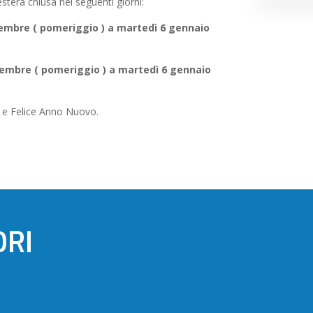
sterà chiusa nei seguenti giorni:
icembre ( pomeriggio ) a martedì 6 gennaio
cembre ( pomeriggio ) a martedì 6 gennaio
 e Felice Anno Nuovo.
ORI