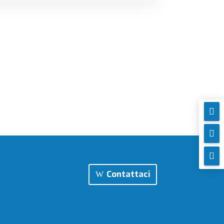



Contattaci