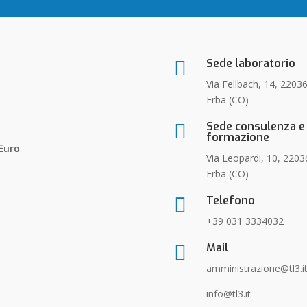
Sede laboratorio

Via Fellbach, 14, 2203
Erba (CO)
Sede consulenza e

formazione
Euro
Via Leopardi, 10, 2203
Erba (CO)
Telefono

+39 031 3334032
Mail

amministrazione@tl3.i
info@tl3.it